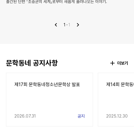
출간된 단편 「조중균의 세계」로부터 새롭게 풀려나오는 이야기.
1
1
이
다
전
음
문학동네 공지사항
더보기
제17회 문학동네청소년문학상 발표
제14회 문학
2026.07.31
공지
2025.12.30