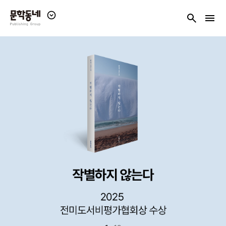
패
검
전
밀
색
체
리
메
사
뉴
이
보
트
기
보
기