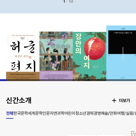
1
19
신간소개
더보기
전체
한국문학
세계문학
인문
자연과학
어린이
청소년
경제경영
예술/만화
여행/실용/