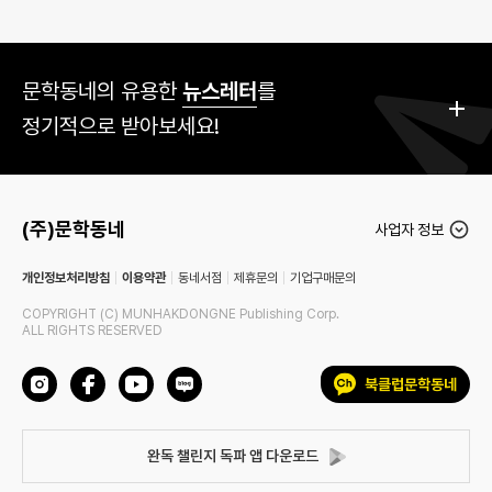
문학동네의 유용한
뉴스레터
를
정기적으로 받아보세요!
(주)문학동네
사업자 정보
개인정보처리방침
이용약관
동네서점
제휴문의
기업구매문의
COPYRIGHT (C) MUNHAKDONGNE Publishing Corp.
ALL RIGHTS RESERVED
인
페
유
네
북클럽문학동네
스
이
튜
이
타
스
브
버
크
북
완독 챌린지 독파
블
앱 다운로드
독
파
램
로