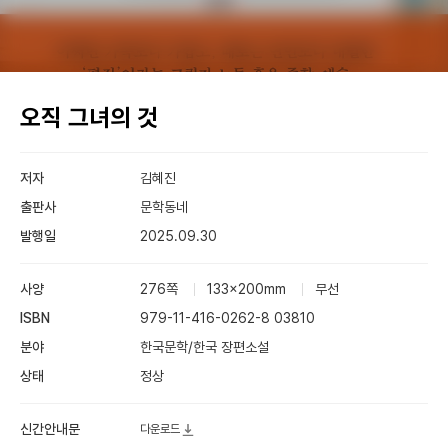
오직 그녀의 것
저자
김혜진
출판사
문학동네
발행일
2025.09.30
사양
276쪽
133×200mm
무선
ISBN
979-11-416-0262-8 03810
분야
한국문학/한국 장편소설
상태
정상
신간안내문
다운로드