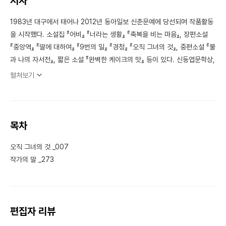
저자
1983년 대구에서 태어나 2012년 동아일보 신춘문예에 당선되며 작품활동
을 시작했다. 소설집 『어비』 『너라는 생활』 『축복을 비는 마음』, 장편소설
『중앙역』 『딸에 대하여』 『9번의 일』 『경청』 『오직 그녀의 것』, 중편소설 『불
과 나의 자서전』, 짧은 소설 『완벽한 케이크의 맛』 등이 있다. 신동엽문학상,
대산문학상, 제12회, 제13회 젊은작가상 등을 수상했다.
펼쳐보기
목차
오직 그녀의 것 _007
작가의 말 _273
편집자 리뷰