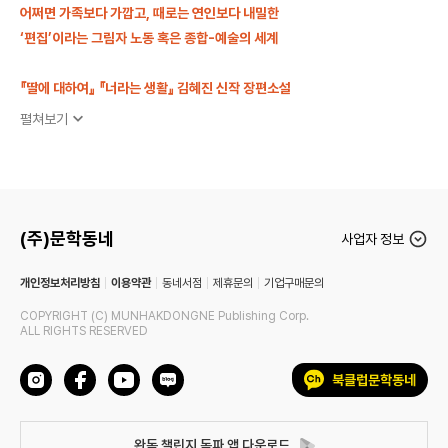
어쩌면 가족보다 가깝고, 때로는 연인보다 내밀한
‘편집’이라는 그림자 노동 혹은 종합-예술의 세계
『딸에 대하여』
『너라는 생활』 김혜진 신작 장편소설
펼쳐보기
소설가 김혜진의 열번째 소설책이자, 다섯번째 장편소설 『오직
그녀의 것』을 문학동네에서 펴낸다. 젊은작가상, 김승옥문학상,
대산문학상, 신동엽문학상 등 굵직한 문학상을 수상하는 것은 물
론, 『딸에 대하여』는 세계 각국에서 번역 출간되면서 그는 이제
(주)문학동네
명실상부 한국문학을 대표하는 작가로 자리매김했다. 그간 김혜진
사업자 정보
은 우리 사회의 자리할 곳 없는 존재, 마음 둘 데 없는 오늘날의 사
개인정보처리방침
이용약관
동네서점
제휴문의
기업구매문의
람들, 외면하고 싶은 사각을 천천히 들여다보며, 소외의 장을 무대
의 중심으로 바꾸어내는 소설을 꾸준히 선보여왔다. 이번 신작 장
COPYRIGHT (C) MUNHAKDONGNE Publishing Corp.
ALL RIGHTS RESERVED
편을 통해 그가 그려내는 필드는 ‘편집’이라는 그림자 노동 혹은 종
합-예술의 세계다.
인
페
유
네
북클럽문학동네
1990년대 초 교열자로 출판 생활을 시작해 일생을 문학 편집자로
스
이
튜
이
살아가는 한 여성의 삶을 다루는 이 소설은, 내성적이고 운명에 순
타
스
브
버
종적인 주인공이 책을 만들며 만난 인연과 사건을 통해 자신의 삶
크
북
완독 챌린지 독파
블
앱 다운로드
독