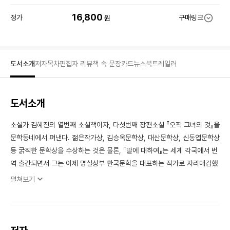
16,800
정가
구매링크
원
도서소개
저자
목차
편집자 리뷰
책 속 문장
카드뉴스
북트레일러
도서소개
소설가 김혜진의 열번째 소설책이자, 다섯번째 장편소설 『오직 그녀의 것』을
문학동네에서 펴낸다. 젊은작가상, 김승옥문학상, 대산문학상, 신동엽문학상
등 굵직한 문학상을 수상하는 것은 물론, 『딸에 대하여』는 세계 각국에서 번
역 출간되면서 그는 이제 명실상부 한국문학을 대표하는 작가로 자리매김했
다. 그간 김혜진은 우리 사회의 자리할 곳 없는 존재, 마음 둘 데 없는 오늘날
펼쳐보기
의 사람들, 외면하고 싶은 사각을 천천히 들여다보며, 소외의 장을 무대의 중
심으로 바꾸어내는 소설을 꾸준히 선보여왔다. 이번 신작 장편을 통해 그가
그려내는 필드는 ‘편집’이라는 그림자 노동 혹은 종합-예술의 세계다.