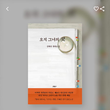
뒤
찜
공
로
하
유
가
기
하
기
기