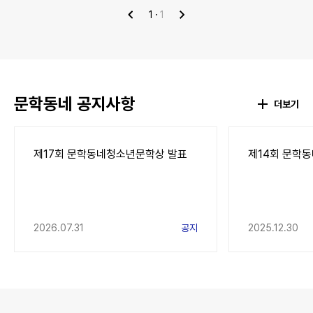
1
1
이
다
전
음
문학동네 공지사항
더보기
제17회 문학동네청소년문학상 발표
제14회 문학
2026.07.31
공지
2025.12.30