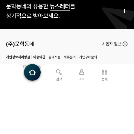
문학동네의 유용한
뉴스레터
를
정기적으로 받아보세요!
(주)문학동네
사업자 정보
개인정보처리방침
이용약관
동네서점
제휴문의
기업구매문의
COPYRIGHT (C) MUNHAKDONGNE Publishing Corp.
ALL RIGHTS RESERVED
검색
마이
전체
메
인
페
유
네
북클럽문학동네
인
스
이
튜
이
으
타
스
브
버
로
크
북
완독 챌린지 독파
블
앱 다운로드
독
파
램
로
구
그
글
플