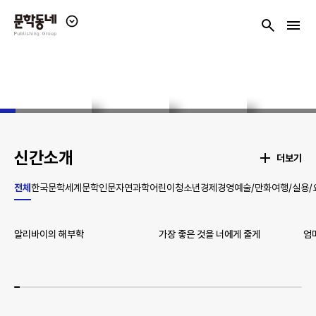
패
검
전
밀
1
18
색
체
리
메
사
뉴
이
보
트
기
보
기
신간소개
더보기
전체
한국문학
세계문학
인문
자연과학
어린이
청소년
경제경영
예술/만화
여행/실용/
알리바이의 해부학
가장 좋은 것을 너에게 줄게
엄